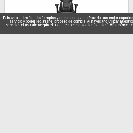
Esta web utiliza 'cookies' propias y de terceros para ofrecerle una mejor experien
servicio y poder registrar el proceso de compra. Al navegar o utilizar nuestro
servicios el usuario acepta el uso que hacemos de las 'cookies'.
Más informac
Cougar Silla Gaming Hotrod Royal
Referencia: 3MARXGLB.0001
Marca: Cougar
351,95 €
En stock