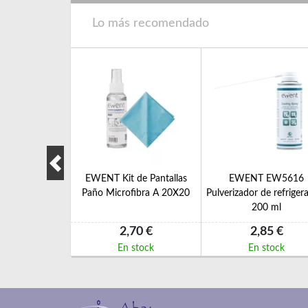
Lo más recomendado
W5636 Paño
EWENT Kit de Pantallas
EWENT EW5616
 2 en 1 de
Paño Microfibra A 20X20
Pulverizador de refriger
rofibra
200 ml
25 €
2,70 €
2,85 €
 stock
En stock
En stock