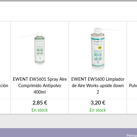
EWENT EW5601 Spray Aire
EWENT EW5600 Limpiador
ación
Comprimido Antipolvo
de Aire Works upside down
Pulv
400ml
2
2,85 €
3,20 €
En stock
En stock
Perma