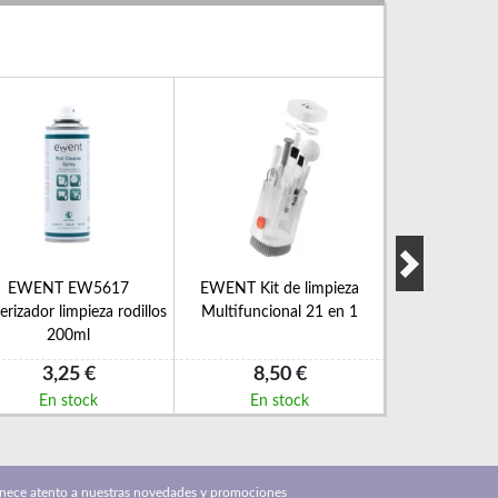
EWENT EW5617
EWENT Kit de limpieza
EWENT Isopro
erizador limpieza rodillos
Multifuncional 21 en 1
spray 
200ml
3,25 €
8,50 €
8,5
En stock
En stock
En s
nece atento a nuestras novedades y promociones