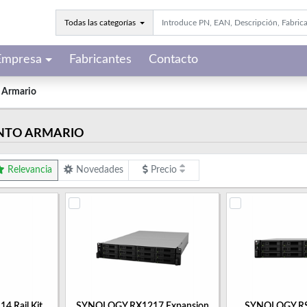
Todas las categorías
Empresa
Fabricantes
Contacto
 Armario
NTO ARMARIO
Relevancia
Novedades
Precio
 Rail Kit
SYNOLOGY RX1217 Expansion
SYNOLOGY RS