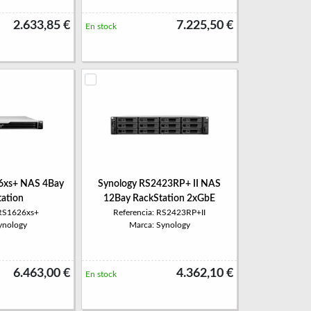
2.633,85 €
7.225,50 €
En stock
6xs+ NAS 4Bay
Synology RS2423RP+ II NAS
tation
12Bay RackStation 2xGbE
 RS1626xs+
Referencia: RS2423RP+II
ynology
Marca: Synology
6.463,00 €
4.362,10 €
En stock