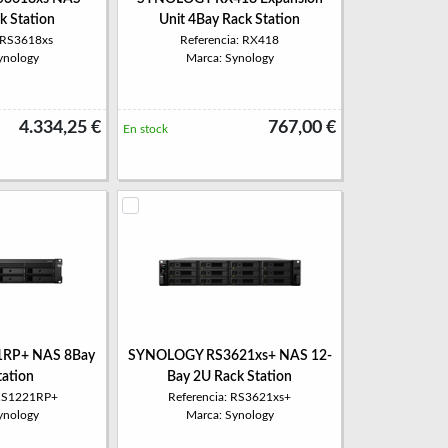
k Station
Unit 4Bay Rack Station
: RS3618xs
Referencia: RX418
ynology
Marca: Synology
4.334,25 €
767,00 €
En stock
1RP+ NAS 8Bay
SYNOLOGY RS3621xs+ NAS 12-
tation
Bay 2U Rack Station
 RS1221RP+
Referencia: RS3621xs+
ynology
Marca: Synology