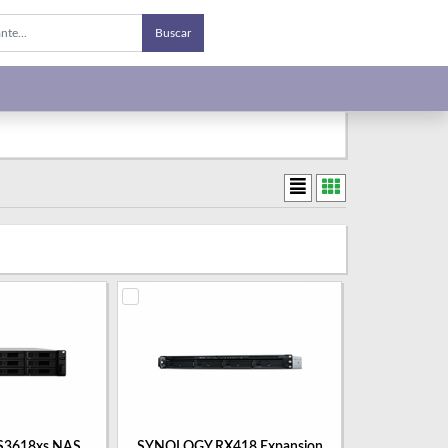
Buscar
3618xs NAS
SYNOLOGY RX418 Expansion