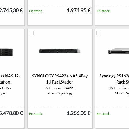
2.745,30 €
1.974,95 €
En stock
En stock
xs NAS 12-
SYNOLOGY RS422+ NAS 4Bay
Synology RS162
tation
1U RackStation
Rack S
621RPxs
Referencia: RS422+
Referencia:
ogy
Marca: Synology
Marca: S
5.478,80 €
1.256,05 €
En stock
En stock