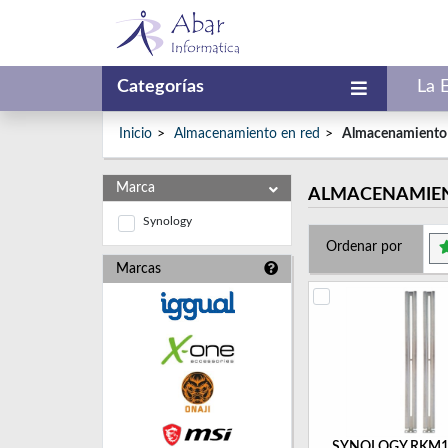
Categorías
La 
Inicio
Almacenamiento en red
Almacenamiento
Marca
ALMACENAMIE
Synology
Ordenar por
Marcas
SYNOLOGY RKM114