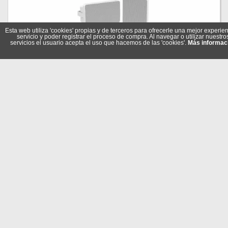
Esta web utiliza 'cookies' propias y de terceros para ofrecerle una mejor experien
servicio y poder registrar el proceso de compra. Al navegar o utilizar nuestro
servicios el usuario acepta el uso que hacemos de las 'cookies'.
Más informac
Hikvision DS-QAE1KA80120-2 Kit 1xAmpl 2xAlta Techo
Referencia: 347000224
Marca: Hikvision
262,10 €
En stock