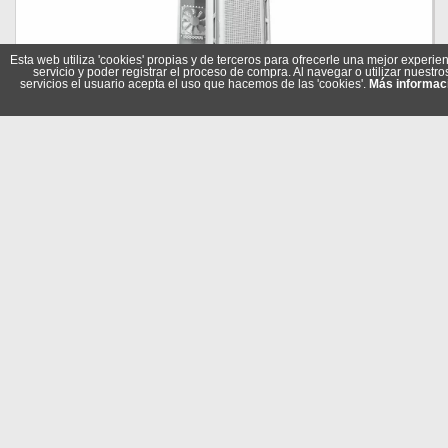
Esta web utiliza 'cookies' propias y de terceros para ofrecerle una mejor experien
servicio y poder registrar el proceso de compra. Al navegar o utilizar nuestro
servicios el usuario acepta el uso que hacemos de las 'cookies'.
Más informac
Cougar Caja Uniface Mini Rgb White
Referencia: 3855C90.0004
Marca: Cougar
68,95 €
En stock