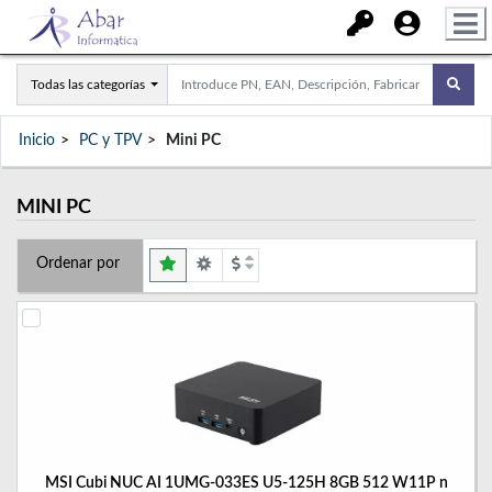
Todas las categorías
Inicio
PC y TPV
Mini PC
MINI PC
Ordenar por
MSI Cubi NUC AI 1UMG-033ES U5-125H 8GB 512 W11P n