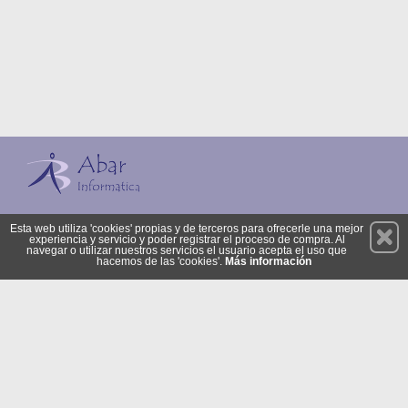
Permanece atento a nuestras novedades y promociones
Esta web utiliza 'cookies' propias y de terceros para ofrecerle una mejor
experiencia y servicio y poder registrar el proceso de compra. Al
Suscríbete
navegar o utilizar nuestros servicios el usuario acepta el uso que
hacemos de las 'cookies'.
Más información
Privacidad
Cómo llegar
Condiciones de Uso
Cookies
© 2026 Copyright:
www.abarshop.es