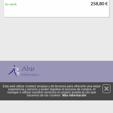
258,80 €
En stock
Permanece atento a nuestras novedades y promociones
Esta web utiliza 'cookies' propias y de terceros para ofrecerle una mejor
experiencia y servicio y poder registrar el proceso de compra. Al
Suscríbete
navegar o utilizar nuestros servicios el usuario acepta el uso que
hacemos de las 'cookies'.
Más información
Privacidad