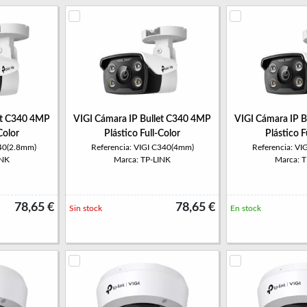
et C340 4MP
VIGI Cámara IP Bullet C340 4MP
VIGI Cámara IP 
Color
Plástico Full-Color
Plástico F
340(2.8mm)
Referencia: VIGI C340(4mm)
Referencia: V
INK
Marca: TP-LINK
Marca: 
78,65 €
78,65 €
Sin stock
En stock