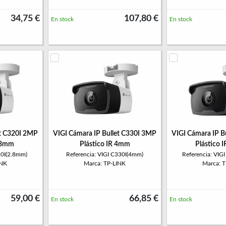
34,75 €
107,80 €
En stock
En stock
et C320I 2MP
VIGI Cámara IP Bullet C330I 3MP
VIGI Cámara IP B
2.8mm
Plástico IR 4mm
Plástico 
20I(2.8mm)
Referencia: VIGI C330I(4mm)
Referencia: VIG
INK
Marca: TP-LINK
Marca: 
59,00 €
66,85 €
En stock
En stock