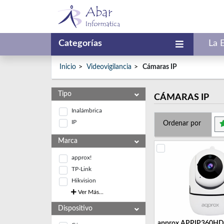
Categorías
La 
Inicio
Videovigilancia
Cámaras IP
Tipo
CÁMARAS IP
Inalámbrica
IP
Ordenar por
Marca
approx!
TP-Link
Hikvision
Ver Más...
Dispositivo
approx APPIP360HD