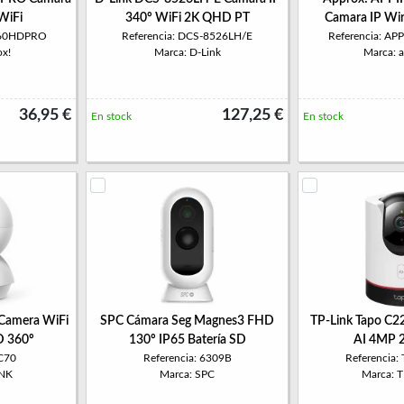
WiFi
340º WiFi 2K QHD PT
Camara IP Wir
P360HDPRO
Referencia: DCS-8526LH/E
Referencia: A
ox!
Marca: D-Link
Marca: 
36,95 €
127,25 €
En stock
En stock
Camera WiFi
SPC Cámara Seg Magnes3 FHD
TP-Link Tapo C2
D 360º
130º IP65 Batería SD
AI 4MP 
TC70
Referencia: 6309B
Referencia:
INK
Marca: SPC
Marca: 