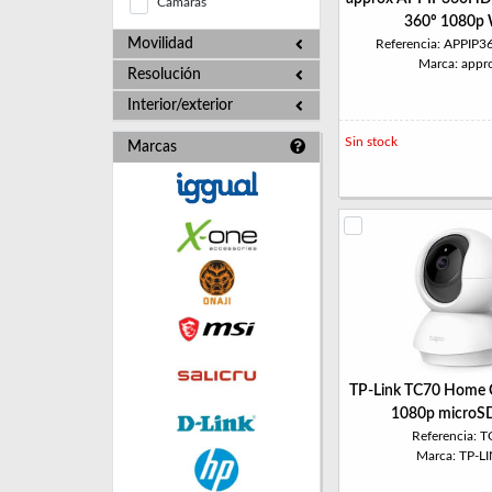
Cámaras
360º 1080p 
Movilidad
Referencia: APPI
Marca: appr
Resolución
Interior/exterior
Sin stock
Marcas
TP-Link TC70 Home 
1080p microS
Referencia: 
Marca: TP-L