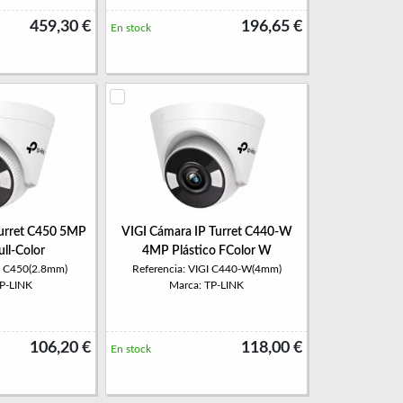
459,30 €
196,65 €
En stock
Turret C450 5MP
VIGI Cámara IP Turret C440-W
ull-Color
4MP Plástico FColor W
GI C450(2.8mm)
Referencia: VIGI C440-W(4mm)
TP-LINK
Marca: TP-LINK
106,20 €
118,00 €
En stock