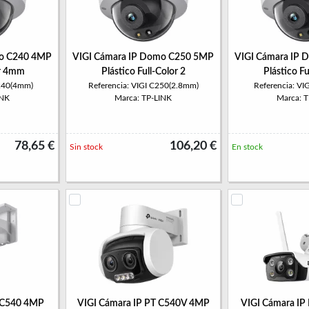
mo C240 4MP
VIGI Cámara IP Domo C250 5MP
VIGI Cámara IP
or 4mm
Plástico Full-Color 2
Plástico Fu
C240(4mm)
Referencia: VIGI C250(2.8mm)
Referencia: V
INK
Marca: TP-LINK
Marca: 
78,65 €
106,20 €
Sin stock
En stock
T C540 4MP
VIGI Cámara IP PT C540V 4MP
VIGI Cámara IP