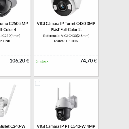
 Domo C250 5MP
VIGI Cámara IP Turret C430 3MP
ll-Color 4
PlásT Full-Color 2.
IGI C250(4mm)
Referencia: VIGI C430(2.8mm)
TP-LINK
Marca: TP-LINK
106,20 €
74,70 €
En stock
 Bullet C340-W
VIGI Cámara IP PT C540-W 4MP