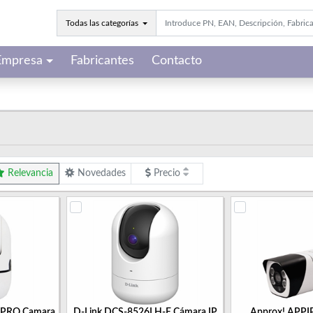
Todas las categorías
Empresa
Fabricantes
Contacto
Relevancia
Novedades
Precio
PRO Camara
D-Link DCS-8526LH-E Cámara IP
Approx! APP