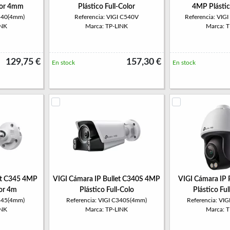
olor 4mm
Plástico Full-Color
4MP Plástic
C540(4mm)
Referencia: VIGI C540V
Referencia: VI
INK
Marca: TP-LINK
Marca: 
129,75 €
157,30 €
En stock
En stock
et C345 4MP
VIGI Cámara IP Bullet C340S 4MP
VIGI Cámara IP
lor 4m
Plástico Full-Colo
Plástico Fu
C345(4mm)
Referencia: VIGI C340S(4mm)
Referencia: VI
INK
Marca: TP-LINK
Marca: 