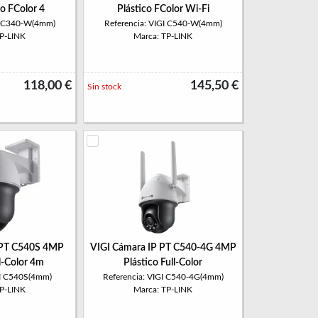
o FColor 4
Plástico FColor Wi-Fi
GI C340-W(4mm)
Referencia: VIGI C540-W(4mm)
TP-LINK
Marca: TP-LINK
118,00 €
145,50 €
Sin stock
 PT C540S 4MP
VIGI Cámara IP PT C540-4G 4MP
ll-Color 4m
Plástico Full-Color
GI C540S(4mm)
Referencia: VIGI C540-4G(4mm)
TP-LINK
Marca: TP-LINK