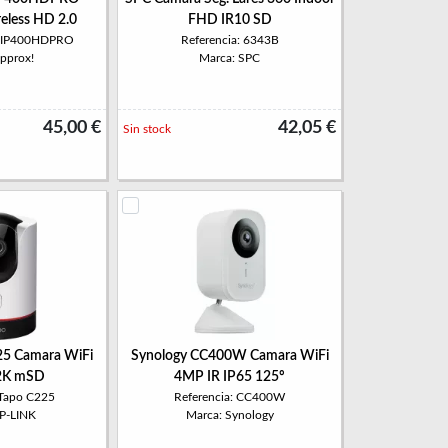
eless HD 2.0
FHD IR10 SD
PPIP400HDPRO
Referencia: 6343B
approx!
Marca: SPC
45,00 €
42,05 €
Sin stock
25 Camara WiFi
Synology CC400W Camara WiFi
2K mSD
4MP IR IP65 125º
 Tapo C225
Referencia: CC400W
TP-LINK
Marca: Synology