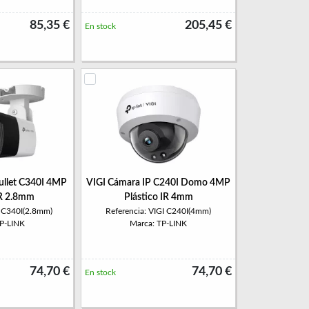
85,35 €
205,45 €
En stock
ullet C340I 4MP
VIGI Cámara IP C240I Domo 4MP
IR 2.8mm
Plástico IR 4mm
I C340I(2.8mm)
Referencia: VIGI C240I(4mm)
TP-LINK
Marca: TP-LINK
74,70 €
74,70 €
En stock