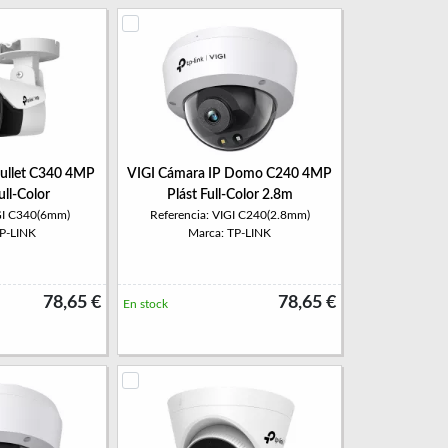
Bullet C340 4MP
VIGI Cámara IP Domo C240 4MP
ull-Color
Plást Full-Color 2.8m
IGI C340(6mm)
Referencia: VIGI C240(2.8mm)
TP-LINK
Marca: TP-LINK
78,65 €
78,65 €
En stock