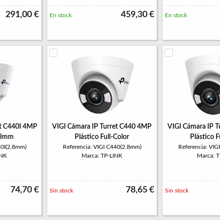
291,00 €
459,30 €
En stock
En stock
et C440I 4MP
VIGI Cámara IP Turret C440 4MP
VIGI Cámara IP 
2.8mm
Plástico Full-Color
Plástico F
40I(2.8mm)
Referencia: VIGI C440(2.8mm)
Referencia: VI
INK
Marca: TP-LINK
Marca: 
74,70 €
78,65 €
Sin stock
Sin stock