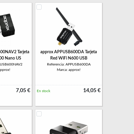
00NAV2 Tarjeta
approx APPUSB600DA Tarjeta
00 Nano US
Red WiFi N600 USB
PPUSB600NAV2
Referencia: APPUSB600DA
approx!
Marca: approx!
7,05 €
14,05 €
En stock