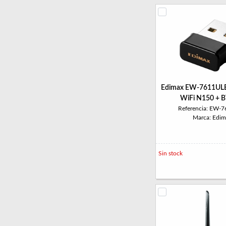
Edimax EW-7611ULB 
WiFi N150 + 
Referencia: EW-
Marca: Edim
Sin stock