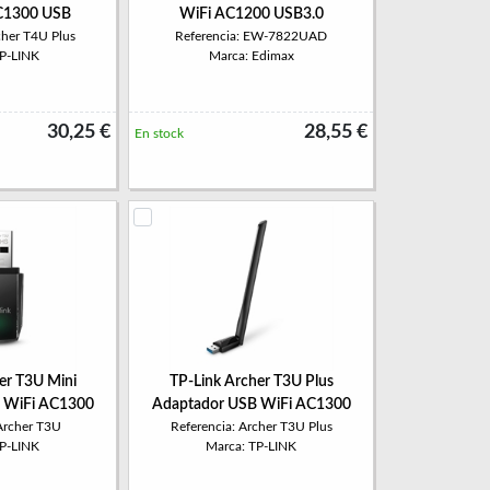
C1300 USB
WiFi AC1200 USB3.0
cher T4U Plus
Referencia: EW-7822UAD
TP-LINK
Marca: Edimax
30,25 €
28,55 €
En stock
er T3U Mini
TP-Link Archer T3U Plus
 WiFi AC1300
Adaptador USB WiFi AC1300
 Archer T3U
Referencia: Archer T3U Plus
TP-LINK
Marca: TP-LINK