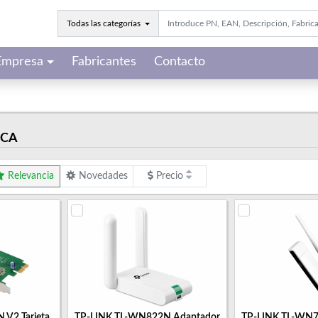
Todas las categorías
Empresa
Fabricantes
Contacto
ICA
Relevancia
Novedades
Precio
 V2 Tarjeta
TP-LINK TL-WN822N Adaptador
TP-LINK TL-WN72