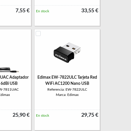
7,55 €
33,55 €
En stock
UAC Adaptador
Edimax EW-7822ULC Tarjeta Red
 6dBi USB
WiFi AC1200 Nano USB
 EW-7811UAC
Referencia: EW-7822ULC
Edimax
Marca: Edimax
25,90 €
29,75 €
En stock