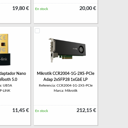
19,80 €
20,00 €
En stock
daptador Nano
Mikrotik CCR2004-1G-2XS-PCIe
eTooth 5.0
Adap 2xSFP28 1xGbE LP
ia: UB5A
Referencia: CCR2004-1G-2XS-PCIe
TP-LINK
Marca: Mikrotik
11,45 €
212,15 €
En stock