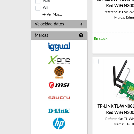
PCIe
Red WiFi N300
Wifi
Referencia: EW-76
Ver Más...
Marca: Edim
Velocidad datos
Marcas
En stock
TP-LINK TL-WN881
Red WiFi N300
Referencia: TL-
Marca: TP-L