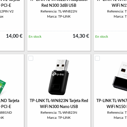
 PCI-E
Red N300 3dBi USB
WiFi N1
12PIN V2
Referencia: TL-WN822N
Referencia:
ax
Marca: TP-LINK
Marca: 
14,00 €
14,30 €
En stock
En stock
ND Tarjeta
TP-LINK TL-WN823N Tarjeta Red
TP-LINK TL-WN72
 PCI-E
WiFi N300 Nano USB
WiFi N150
WN881ND
Referencia: TL-WN823N
Referencia:
INK
Marca: TP-LINK
Marca: 