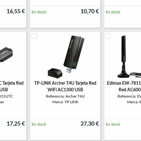
16,55 €
10,70 €
En stock
En stock
Tarjeta Red
TP-LINK Archer T4U Tarjeta Red
Edimax EW-7811
 USB
WiFi AC1300 USB
Red AC600
7811UTC
Referencia: Archer T4U
Referencia:
ax
Marca: TP-LINK
Marca: 
17,25 €
27,30 €
En stock
En stock