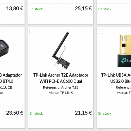
13,80 €
25,15 €
En stock
En stock
 Adaptador
TP-Link Archer T2E Adaptador
TP-Link UB5A A
0 BT4.0
WiFi PCI-E AC600 Dual
USB2.0 Blu
7611UCB
Referencia: Archer T2E
Referenc
ax
Marca: TP-LINK
Marca: 
23,50 €
21,15 €
En stock
En stock