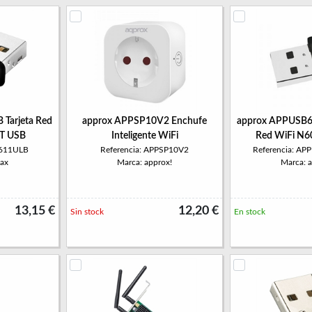
Tarjeta Red
approx APPSP10V2 Enchufe
approx APPUSB6
BT USB
Inteligente WiFi
Red WiFi N6
7611ULB
Referencia: APPSP10V2
Referencia: A
ax
Marca: approx!
Marca: 
13,15 €
12,20 €
Sin stock
En stock