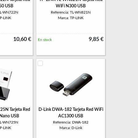
50 USB
WiFi N300 USB
 TL-WN722N
Referencia: TL-WN821N
TP-LINK
Marca: TP-LINK
10,60 €
9,85 €
En stock
5N Tarjeta Red
D-Link DWA-182 Tarjeta Red WiFi
 Nano USB
AC1300 USB
 TL-WN725N
Referencia: DWA-182
TP-LINK
Marca: D-Link