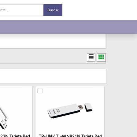
Buscar
2N Tarjeta Red
TP-LINK TL-WN821N Tarjeta Red