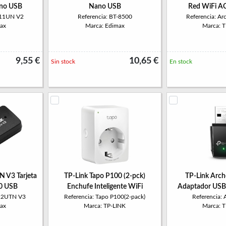
no USB
Nano USB
Red WiFi A
811UN V2
Referencia: BT-8500
Referencia: Ar
ax
Marca: Edimax
Marca: 
9,55 €
10,65 €
Sin stock
En stock
 V3 Tarjeta
TP-Link Tapo P100 (2-pck)
TP-Link Arch
0 USB
Enchufe Inteligente WiFi
Adaptador USB
722UTN V3
Referencia: Tapo P100(2-pack)
Referencia:
ax
Marca: TP-LINK
Marca: 