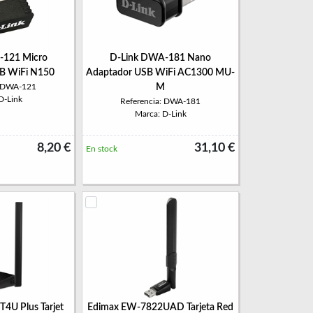
-121 Micro
D-Link DWA-181 Nano
B WiFi N150
Adaptador USB WiFi AC1300 MU-
: DWA-121
M
D-Link
Referencia: DWA-181
Marca: D-Link
8,20 €
31,10 €
En stock
T4U Plus Tarjet
Edimax EW-7822UAD Tarjeta Red