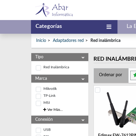
Categorías
La 
Inicio
Adaptadores red
Red inalámbrica
Tipo
RED INALÁMBR
Red Inalámbrica
Ordenar por
Marca
Mikrotik
TP-Link
MSI
Ver Más...
Conexión
USB
Edimax EW-7612PIN