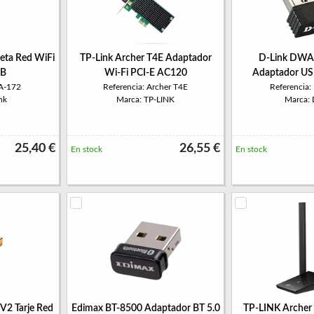
eta Red WiFi
TP-Link Archer T4E Adaptador
D-Link DWA
SB
Wi-Fi PCI-E AC120
Adaptador US
A-172
Referencia: Archer T4E
Referencia
nk
Marca: TP-LINK
Marca: 
25,40 €
26,55 €
En stock
En stock
2 Tarje Red
Edimax BT-8500 Adaptador BT 5.0
TP-LINK Archer 