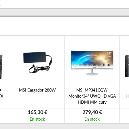
s
O
MSI Cargador 280W
MSI MP341CQW
TX
Monitor34" UWQHD VGA
H
HDMI MM curv
165,30 €
279,40 €
En stock
En stock