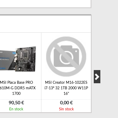
MSI Placa Base PRO
MSI Creator M16-1022ES
MSI VGA NVI
610M-G DDR5 mATX
i7-13ª 32 1TB 2000 W11P
2GD3H LP 
1700
16"
90,50 €
0,00 €
72,8
En stock
Sin stock
En s