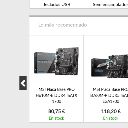
Teclados USB
Semiensamblado
Lo más recomendado
ca Base PRO
MSI Placa Base PRO
MSI Placa Base PR
 DDR4 mATX
H610M-E DDR4 mATX
B760M-P DDR5 mA
A1700
1700
LGA1700
,00 €
80,75 €
118,20 €
 stock
En stock
En stock