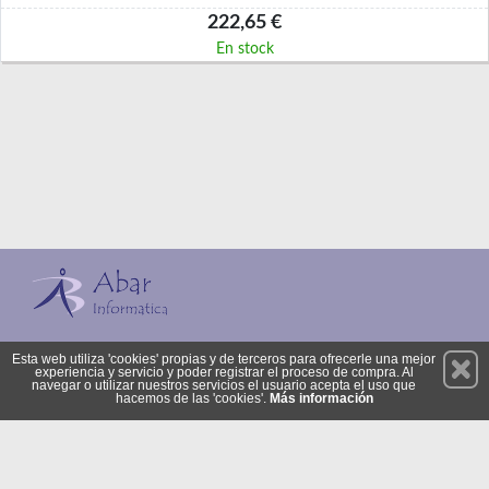
222,65 €
En stock
Permanece atento a nuestras novedades y promociones
Esta web utiliza 'cookies' propias y de terceros para ofrecerle una mejor
experiencia y servicio y poder registrar el proceso de compra. Al
Suscríbete
navegar o utilizar nuestros servicios el usuario acepta el uso que
hacemos de las 'cookies'.
Más información
Privacidad
Cómo llegar