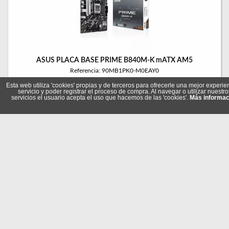
ASUS PLACA BASE PRIME B840M-K mATX AM5
Referencia: 90MB1PK0-M0EAY0
Marca: Asus
Esta web utiliza 'cookies' propias y de terceros para ofrecerle una mejor experie
servicio y poder registrar el proceso de compra. Al navegar o utilizar nuestro
servicios el usuario acepta el uso que hacemos de las 'cookies'.
Más informac
127,05 €
En stock